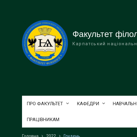
Перейти
до
вмісту
Факультет філол
Карпатський національн
ПРО ФАКУЛЬТЕТ
КАФЕДРИ
НАВЧАЛЬН
ПРАЦІВНИКАМ
Головна
2022
Грудень