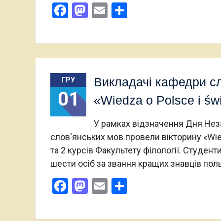
Facebook
Mastodon
Email
Поділитися
Викладачі кафедри сл
ГРУ
01
«Wiedza o Polsce i św
У рамках відзначення Дня Нез
слов‘янських мов провели вікторину «Wied
та 2 курсів Факультету філології. Студен
шести осіб за звання кращих знавців пол
Facebook
Mastodon
Email
Поділитися