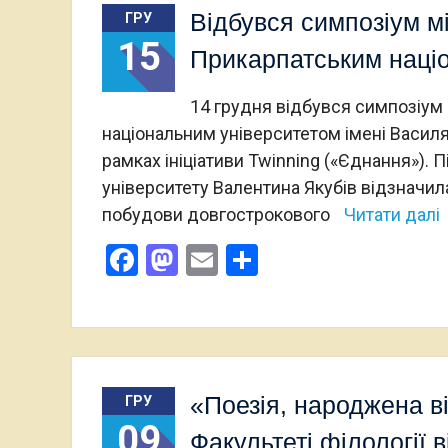
Відбувся симпозіум мі
ГРУ
15
Прикарпатським наці
14 грудня відбувся симпозіум
національним університетом імені Василя
рамках ініціативи Twinning («Єднання»). 
університету Валентина Якубів відзначила 
побудови довгострокового
Читати далі
Facebook
Mastodon
Email
Поділитися
«Поезія, народжена в
ГРУ
09
Факультеті філології 