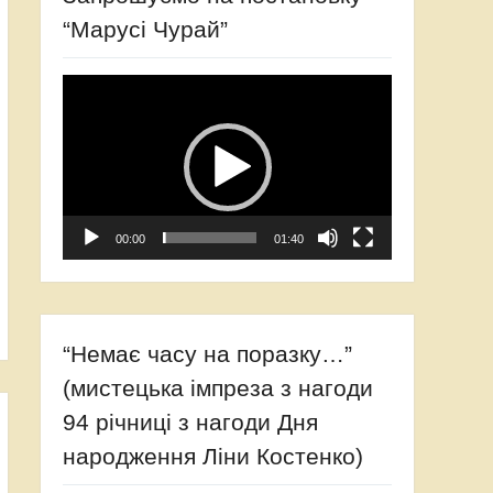
“Марусі Чурай”
Відеопрогравач
00:00
01:40
“Немає часу на поразку…”
(мистецька імпреза з нагоди
94 річниці з нагоди Дня
народження Ліни Костенко)