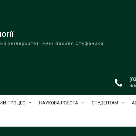
огії
ий університет імені Василя Стефаника
(0
dek
ИЙ ПРОЦЕС
НАУКОВА РОБОТА
СТУДЕНТАМ
А