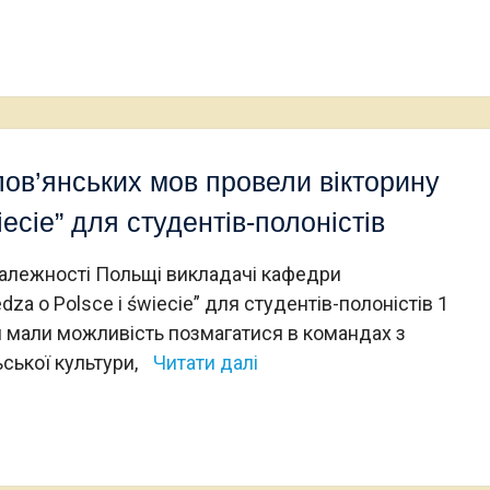
ов’янських мов провели вікторину
iecie” для студентів-полоністів
алежності Польщі викладачі кафедри
za o Polsce i świecie” для студентів-полоністів 1
ти мали можливість позмагатися в командах з
ьської культури,
Читати далі