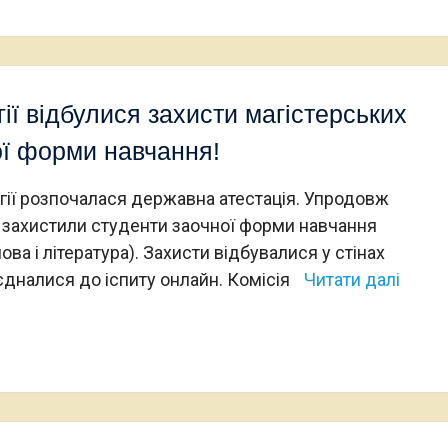
ії відбулися захисти магістерських
ої форми навчання!
огії розпочалася державна атестація. Упродовж
но захистили студенти заочної форми навчання
ова і література). Захисти відбувалися у стінах
єдналися до іспиту онлайн. Комісія
Читати далі