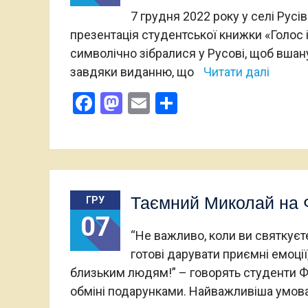
7 грудня 2022 року у селі Русі
презентація студентської книжки «Голос і
символічно зібралися у Русові, щоб вшану
завдяки виданню, що
Читати далі
Facebook
Mastodon
Email
Поділитися
Таємний Миколай на Ф
ГРУ
07
“Не важливо, коли ви святкуєт
готові дарувати приємні емоці
близьким людям!” – говорять студенти Фа
обміні подарунками. Найважливіша умова