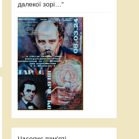
далекої зорі…”
Часопис пам’яті