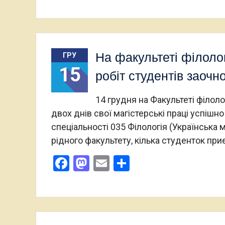
На факультеті філолог
ГРУ
15
робіт студентів заочн
14 грудня на Факультеті філол
двох днів свої магістерські праці успіш
спеціальності 035 Філологія (Українська м
рідного факультету, кілька студенток при
Facebook
Mastodon
Email
Поділитися