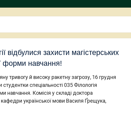
ії відбулися захисти магістерських
ої форми навчання!
ну тривогу й високу ракетну загрозу, 16 грудня
 студентки спеціальності 035 Філологія
рми навчання. Комісія у складі доктора
а кафедри української мови Василя Ґрещука,