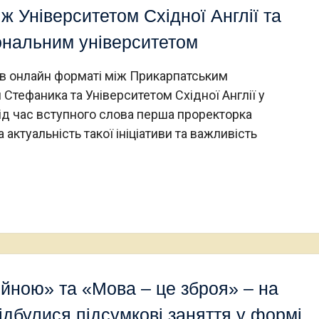
ж Університетом Східної Англії та
ональним університетом
 в онлайн форматі між Прикарпатським
 Стефаника та Університетом Східної Англії у
Під час вступного слова перша проректорка
актуальність такої ініціативи та важливість
ійною» та «Мова – це зброя» – на
відбулися підсумкові заняття у формі