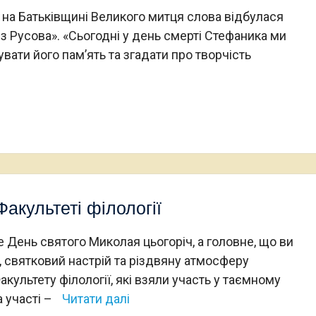
в на Батьківщині Великого митця слова відбулася
з Русова». «Сьогодні у день смерті Стефаника ми
вати його пам’ять та згадати про творчість
акультеті філології
е День святого Миколая цьогоріч, а головне, що ви
ї, святковий настрій та різдвяну атмосферу
культету філології, які взяли участь у таємному
 участі –
Читати далі