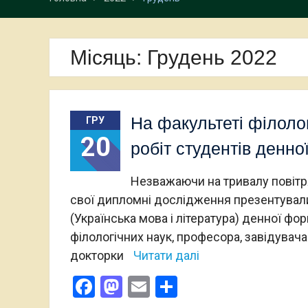
Місяць:
Грудень 2022
На факультеті філолог
ГРУ
20
робіт студентів денн
Незважаючи на тривалу повітря
свої дипломні дослідження презентували
(Українська мова і література) денної фо
філологічних наук, професора, завідувач
докторки
Читати далі
Facebook
Mastodon
Email
Поділитися