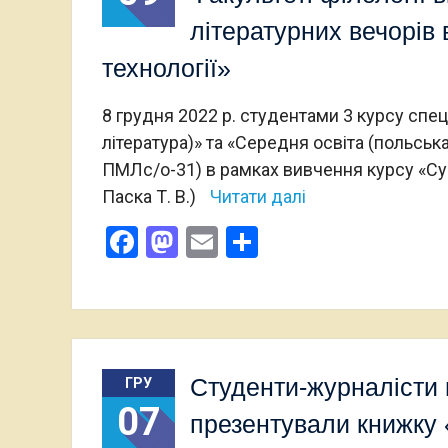
літературних вечорів 
технології»
8 грудня 2022 р. студентами 3 курсу спец
література)» та «Середня освіта (польськ
ПМЛс/о-31) в рамках вивчення курсу «Суча
Паска Т. В.)
Читати далі
Facebook
Mastodon
Email
Поділитися
Студенти-журналісти 
ГРУ
07
презентували книжку 