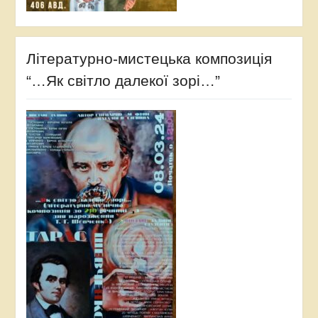
Літературно-мистецька композиція
“…Як світло далекої зорі…”