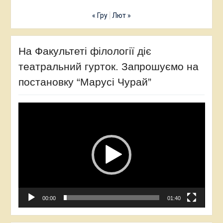
« Гру
Лют »
На Факультеті філології діє
театральний гурток. Запрошуємо на
постановку “Марусі Чурай”
Відеопрогравач
00:00
01:40