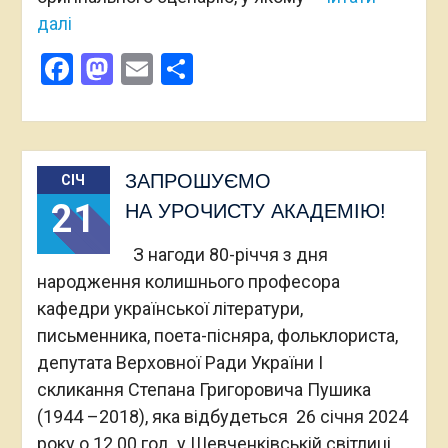
далі
Facebook
Mastodon
Email
Поділитися
ЗАПРОШУЄМО
СІЧ
21
НА УРОЧИСТУ АКАДЕМІЮ!
З нагоди 80-річчя з дня
народження колишнього професора
кафедри української літератури,
письменника, поета-пісняра, фольклориста,
депутата Верховної Ради України І
скликання Степана Григоровича Пушика
(1944 –2018), яка відбудеться 26 січня 2024
року о 12.00 год. у Шевченківській світлиці