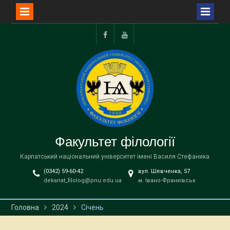
Перейти
до
Facebook
YouTube
вмісту
Факультет філології
Карпатський національний університет імені Василя Стефаника
(0342) 59-60-42
вул. Шевченка, 57
dekanat_filolog@pnu.edu.ua
м. Івано-Франківськ
Головна
2024
Січень