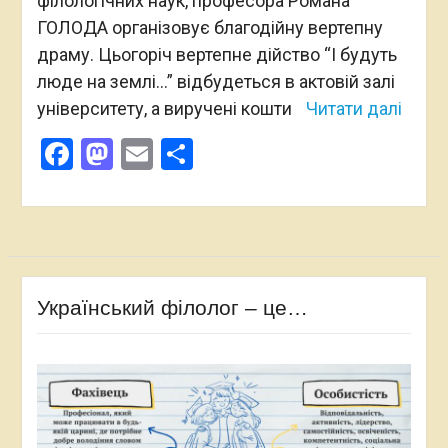
філологічних наук, професора Романа
ГОЛОДА організовує благодійну вертепну
драму. Цьогоріч вертепне дійство “І будуть
люде на землі…” відбудеться в актовій залі
університету, а виручені кошти
Читати далі
Facebook
Mastodon
Email
Поділитися
Український філолог – це…