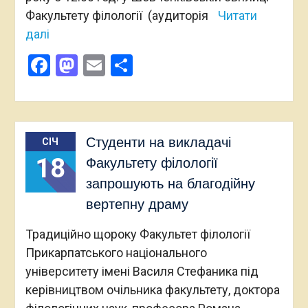
Факультету філології (аудиторія
Читати
далі
Facebook
Mastodon
Email
Поділитися
Студенти на викладачі
СІЧ
18
Факультету філології
запрошують на благодійну
вертепну драму
Традиційно щороку Факультет філології
Прикарпатського національного
університету імені Василя Стефаника під
керівництвом очільника факультету, доктора