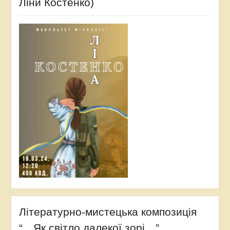
Ліни Костенко)
Літературно-мистецька композиція
“…Як світло далекої зорі…”