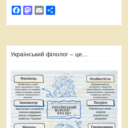
Facebook
Mastodon
Email
Поділитися
Український філолог – це…