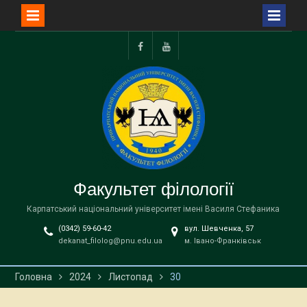
Перейти
до
Facebook
YouTube
вмісту
Факультет філології
Карпатський національний університет імені Василя Стефаника
(0342) 59-60-42
вул. Шевченка, 57
dekanat_filolog@pnu.edu.ua
м. Івано-Франківськ
Головна
2024
Листопад
30