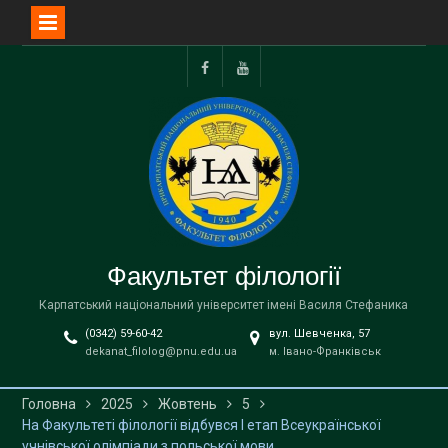
Перейти
до
Facebook
YouTube
вмісту
Факультет філології
Карпатський національний університет імені Василя Стефаника
(0342) 59-60-42
вул. Шевченка, 57
dekanat_filolog@pnu.edu.ua
м. Івано-Франківськ
Головна
2025
Жовтень
5
На Факультеті філології відбувся І етап Всеукраїнської
учнівської олімпіади з польської мови