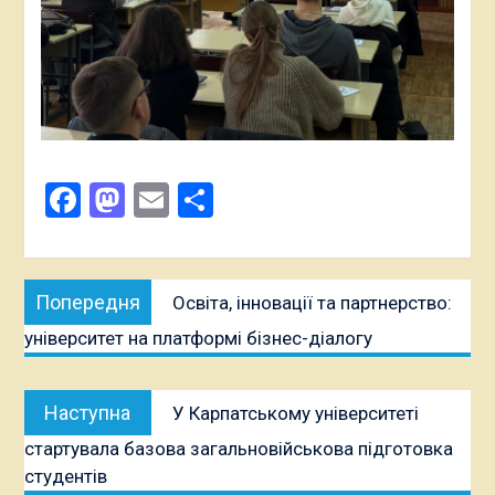
Facebook
Mastodon
Email
Поділитися
Навігація
Попередня
Попередня
Освіта, інновації та партнерство:
записів
публікація:
університет на платформі бізнес-діалогу
Наступна
Наступна
У Карпатському університеті
публікація:
стартувала базова загальновійськова підготовка
студентів