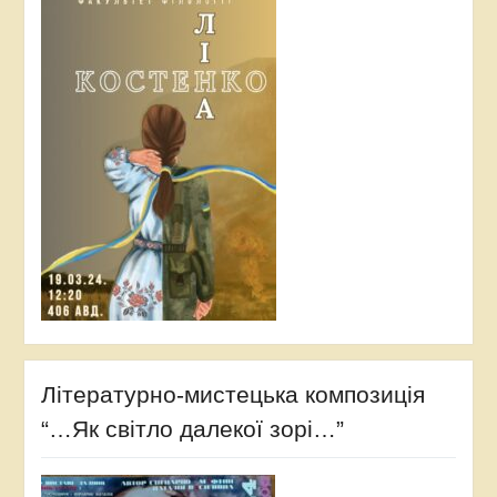
Літературно-мистецька композиція
“…Як світло далекої зорі…”