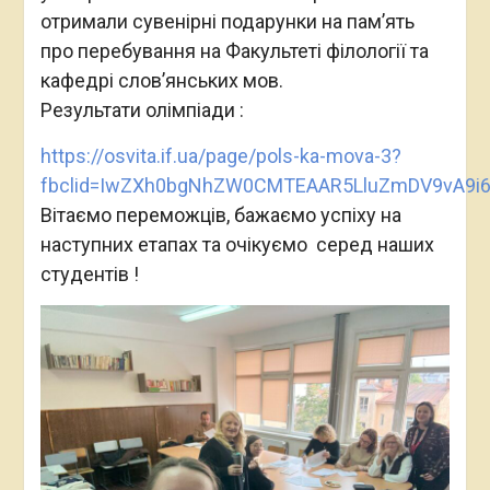
отримали сувенірні подарунки на памʼять
про перебування на Факультеті філології та
кафедрі словʼянських мов.
Результати олімпіади :
https://osvita.if.ua/page/pols-ka-mova-3?
fbclid=IwZXh0bgNhZW0CMTEAAR5LluZmDV9vA9i
Вітаємо переможців, бажаємо успіху на
наступних етапах та очікуємо серед наших
студентів !