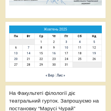
Жовтень 2025
Пн
Вт
Ср
Чт
Пт
Сб
Нд
1
2
3
4
5
6
7
8
9
10
11
12
13
14
15
16
17
18
19
20
21
22
23
24
25
26
27
28
29
30
31
« Вер
Лис »
На Факультеті філології діє
театральний гурток. Запрошуємо на
постановку “Марусі Чурай”