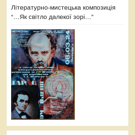
Літературно-мистецька композиція
“…Як світло далекої зорі…”