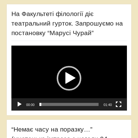
На Факультеті філології діє
театральний гурток. Запрошуємо на
постановку “Марусі Чурай”
Відеопрогравач
00:00
01:40
“Немає часу на поразку…”