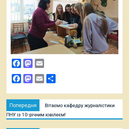
Facebook
Mastodon
Email
Поширити
Facebook
Mastodon
Email
Поділитися
Навігація
Попередня
Попередня
Вітаємо кафедру журналістики
записів
публікація:
ПНУ із 10-річним ювілеєм!