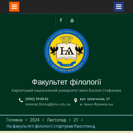
Перейти
до
Facebook
YouTube
вмісту
Факультет філології
Карпатський національний університет імені Василя Стефаника
(0342) 59-60-42
вул. Шевченка, 57
dekanat_filolog@pnu.edu.ua
м. Івано-Франківськ
Головна
2024
Листопад
21
На факультеті філології стартував Квестленд