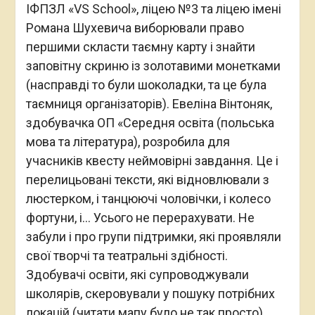
ІФПЗЛ «VS School», ліцею №3 та ліцею імені
Романа Шухевича виборювали право
першими скласти таємну карту і знайти
заповітну скриню із золотавими монетками
(насправді то були шоколадки, та це була
таємниця організаторів). Евеліна Вінтоняк,
здобувачка ОП «Середня освіта (польська
мова та література), розробила для
учасників квесту неймовірні завдання. Це і
перелицьовані тексти, які відновлювали з
люстерком, і танцюючі чоловічки, і колесо
фортуни, і… Усього не перерахувати. Не
забули і про групи підтримки, які проявляли
свої творчі та театральні здібності.
Здобувачі освіти, які супроводжували
школярів, скеровували у пошуку потрібних
локацій (читати мапу було не так просто),