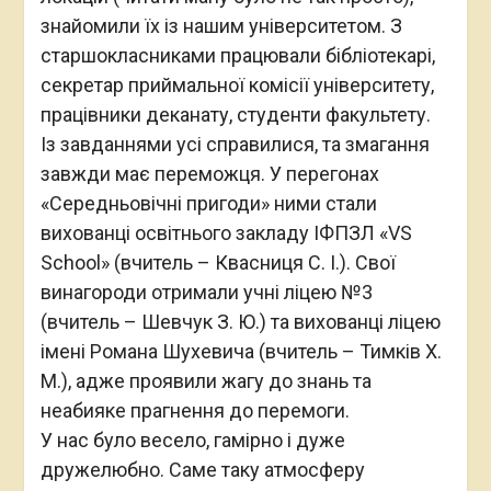
знайомили їх із нашим університетом. З
старшокласниками працювали бібліотекарі,
секретар приймальної комісії університету,
працівники деканату, студенти факультету.
Із завданнями усі справилися, та змагання
завжди має переможця. У перегонах
«Середньовічні пригоди» ними стали
вихованці освітнього закладу ІФПЗЛ «VS
School» (вчитель – Квасниця С. І.). Свої
винагороди отримали учні ліцею №3
(вчитель – Шевчук З. Ю.) та вихованці ліцею
імені Романа Шухевича (вчитель – Тимків Х.
М.), адже проявили жагу до знань та
неабияке прагнення до перемоги.
У нас було весело, гамірно і дуже
дружелюбно. Саме таку атмосферу