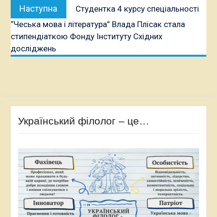
Наступна
Наступна
Студентка 4 курсу спеціальності
публікація:
“Чеська мова і література” Влада Плісак стала
стипендіаткою Фонду Інституту Східних
досліджень
Український філолог – це…